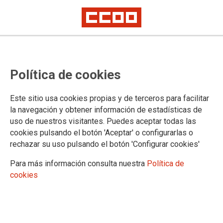
DOCUMENTOS Y PUBLICACIONES
Política de cookies
Áreas
5º CONGRESO FSC-CCOO EUSKADI
Este sitio usa cookies propias y de terceros para facilitar
Convocatorias
la navegación y obtener información de estadísticas de
Ponencias y Estatutos
uso de nuestros visitantes. Puedes aceptar todas las
CONGRESO EXTRAORDINARIO
cookies pulsando el botón 'Aceptar' o configurarlas o
4º CONGRESO FSC-CCOO EUSKADI
rechazar su uso pulsando el botón 'Configurar cookies'
FSC-CCOO Euskadi
Conferencia Confederal de Organización
Para más información consulta nuestra
Política de
Biltzar
cookies
Lan berriak
Gaceta Sindical
Revista Trabajadora
Tribuna Violeta