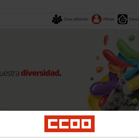
Zona afiliación
Afiliate
Descu
Tu sindicato
Sectores