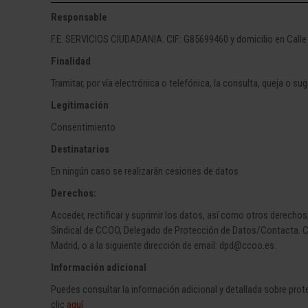
Responsable
F.E. SERVICIOS CIUDADANIA. CIF: G85699460 y domicilio en Calle
Finalidad
Tramitar, por vía electrónica o telefónica, la consulta, queja o su
Legitimación
Consentimiento
Destinatarios
En ningún caso se realizarán cesiones de datos
Derechos:
Acceder, rectificar y suprimir los datos, así como otros derechos
Sindical de CCOO, Delegado de Protección de Datos/Contacta. Cl
Madrid, o a la siguiente dirección de email: dpd@ccoo.es.
Información adicional
Puedes consultar la información adicional y detallada sobre pro
clic
aquí