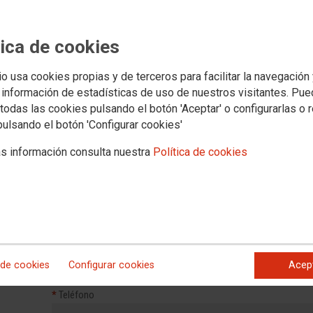
Documentos
S. Sindicales
pleo
Formación
Juventud
Mujeres
Políticas Sociales
Salud Laboral
Inter
tica de cookies
io usa cookies propias y de terceros para facilitar la navegación
CONTACTA FSC-CCOO EUSKAD
 información de estadísticas de uso de nuestros visitantes. Pu
todas las cookies pulsando el botón 'Aceptar' o configurarlas o 
pulsando el botón 'Configurar cookies'
Formulario de contacto general con la Federación de Servic
s información consulta nuestra
Política de cookies
*
Nombre
*
Apellidos
*
Correo electrónico
 de cookies
Configurar cookies
Acep
*
Teléfono