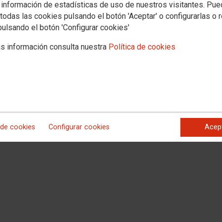
Documentos
S. Sindicales
 información de estadísticas de uso de nuestros visitantes. Pu
todas las cookies pulsando el botón 'Aceptar' o configurarlas o 
pleo
Formación
Juventud
Mujeres
Políticas Sociales
Salud Laboral
Inter
pulsando el botón 'Configurar cookies'
s información consulta nuestra
Política de cookies
 de cookies
Configurar cookies
Acep