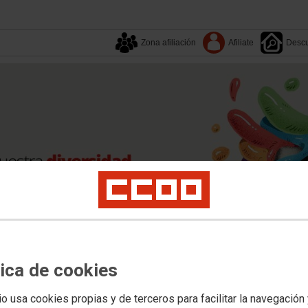
Zona afiliación
Afiliate
Descu
tica de cookies
Tu sindicato
Sectores
io usa cookies propias y de terceros para facilitar la navegación