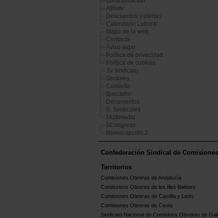
Zona afiliación
Afiliate
Descuentos y ofertas
Calendario Laboral
Mapa de la web
Contacta
Aviso legal
Política de privacidad
Política de cookies
Tu sindicato
Sectores
Contacto
Buscador
Documentos
S. Sindicales
Multimedia
5Congreso
Nueva opción 2
Confederación Sindical de Comisione
Territorios
Comisiones Obreras de Andalucía
Comissions Obreres de les Illes Balears
Comisiones Obreras de Castilla y León
Comisiones Obreras de Ceuta
Sindicato Nacional de Comisions Obreiras de Gali