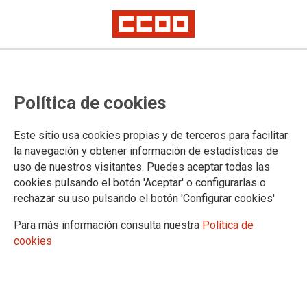
DOCUMENTOS Y PUBLICACIONES
Política de cookies
Áreas
5º CONGRESO FSC-CCOO EUSKADI
Este sitio usa cookies propias y de terceros para facilitar
Convocatorias
la navegación y obtener información de estadísticas de
Ponencias y Estatutos
uso de nuestros visitantes. Puedes aceptar todas las
CONGRESO EXTRAORDINARIO
cookies pulsando el botón 'Aceptar' o configurarlas o
4º CONGRESO FSC-CCOO EUSKADI
rechazar su uso pulsando el botón 'Configurar cookies'
FSC-CCOO Euskadi
Conferencia Confederal de Organización
Para más información consulta nuestra
Política de
Biltzar
cookies
Lan berriak
Gaceta Sindical
Revista Trabajadora
Tribuna Violeta