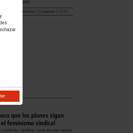
Multimedia
nacional
Oposiciones
Congreso
CCO
 y
edes
rechazar
tar
ara que los planes sigan
el feminismo sindical
 sindikala zabaltzen jarrai dezaten lanean