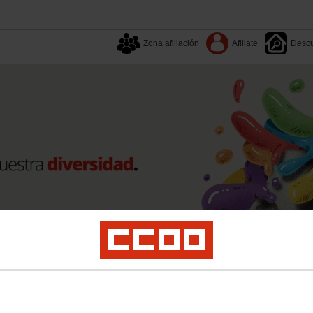
Zona afiliación
Afiliate
Descu
Tu sindicato
Sectores