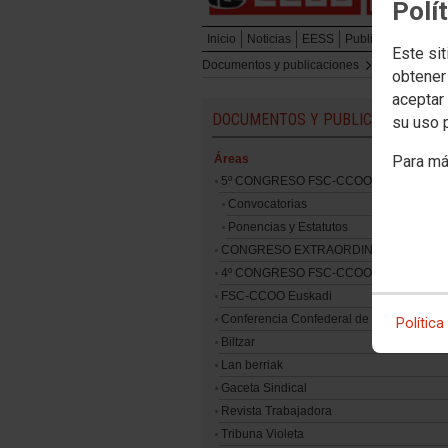
Polí
Inicio
Noticias
EESS
Publicaciones
Em
Este sit
Documentos y publicaciones
Áreas
Muj
obtener
aceptar 
DOCUMENTOS Y PUBLICACIONES
su uso 
Áreas
Para má
5º CONGRESO FSC-CCOO EUSKADI
Convocatorias
Ponencias y Estatutos
CONGRESO EXTRAORDINARIO
4º CONGRESO FSC-CCOO EUSKADI
FSC-CCOO Euskadi
Conferencia Confederal de Organización
Política
Biltzar
Lan berriak
Gaceta Sindical
Revista Trabajadora
Tribuna Violeta