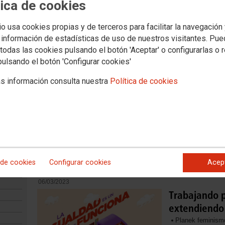
tica de cookies
Documentos
S. Sindicales
pleo
Formación
Juventud
Mujeres
Políticas Sociales
Salud Laboral
Inter
io usa cookies propias y de terceros para facilitar la navegación
eres
 información de estadísticas de uso de nuestros visitantes. Pu
todas las cookies pulsando el botón 'Aceptar' o configurarlas o 
03.03.2025
pulsando el botón 'Configurar cookies'
MANIFIESTO 8 M 2025 EUSKADI
s información consulta nuestra
Política de cookies
Ver documento
 de cookies
Configurar cookies
Acep
06/03/2023
Trabajando p
extendiendo 
Planek feminismo